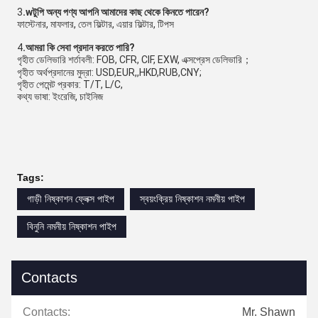
3
.w
টুপি অন্য পণ্য আপনি আমাদের কাছ থেকে কিনতে পারেন?
ফাস্টেনার, মাফলার, তেল ফিল্টার, এয়ার ফিল্টার, টিপস
4
.আমরা কি সেবা প্রদান করতে পারি?
গৃহীত ডেলিভারি শর্তাবলী: FOB, CFR, CIF, EXW, এক্সপ্রেস ডেলিভারি；
গৃহীত অর্থপ্রদানের মুদ্রা: USD,EUR,,HKD,RUB,CNY;
গৃহীত পেমেন্ট প্রকার: T/T, L/C,
কথ্য ভাষা: ইংরেজি, চাইনিজ
Tags:
গাড়ী নিষ্কাশন ফ্লেক্স পাইপ
স্বয়ংক্রিয় নিষ্কাশন নমনীয় পাইপ
বিনুনি নমনীয় নিষ্কাশন পাইপ
Contacts
Contacts:
Mr. Shawn