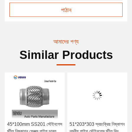
পাঠান
আমাদের পণ্য
Similar Products
45*100mm SS201 স্টেইনলেস
51*203*303 স্বয়ংক্রিয় নিষ্কাশন
স্টীল নিষ্কাশন ফ্লেক্স পাইপ ডাবল
নমনীয় পাইপ স্টেইনলেস স্টীল বিনুনি