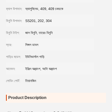
ক্যাপ উপাদান:
অ্যালুমিনেড, 409, 409 চকচকে
বিনুনি উপাদান:
SS201, 202, 304
বিনুনি টাইপ:
জাল বিনুনি, তারের বিনুনি
স্তর:
সিঙ্গল ডাবল
গাড়ির মডেল:
ইউনিভার্সাল গাড়ি
আবেদন:
ইঞ্জিন যন্ত্রাংশ, অটো যন্ত্রাংশ
লোডিং পোর্ট:
তিয়ানজিন
Product Description