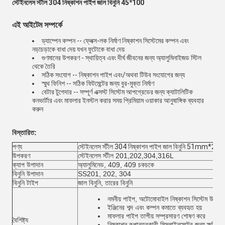
স্টেইনলেস স্টীল 304 নিষ্কাশন পাইপ জাল বিনুনি 45*100
এই আইটেম সম্পর্কে
ড্যাম্পেন কম্পন -- ফ্লেক্স-লক নির্মাণ নিষ্কাশন সিস্টেমের কম্পন এবং
নড়াচড়াকে বাধা দেয় যখন ফুটোকে বাধা দেয়
গুণমানের উপকরণ - স্থায়িত্ব এবং দীর্ঘ জীবনের জন্য অ্যালুমিনাইজড স্টিল
থেকে তৈরি
সঠিক সংযোগ -- নিষ্কাশন পাইপ এবং/অথবা টিউব সংযোগের জন্য
স্মুথ ফিনিশ -- সঠিক ফিটমেন্টের জন্য বুর-মুক্ত নির্মাণ
বেটার টুগেদার -- সম্পূর্ণ এক্সস্ট সিস্টেম আপগ্রেডের জন্য ক্যাটালিটিক
কনভার্টার এবং মাফলার ইনস্টল করার সময় প্রিমিয়াম ওয়াকার আনুষাঙ্গিক ব্যবহার
করুন
বিস্তারিত:
পণ্য
স্টেইনলেস স্টীল 304 নিষ্কাশন পাইপ জাল বিনুনি 51mm*
উপকরণ
স্টেইনলেস স্টীল 201,202,304,316L
ক্যাপ উপাদান
অ্যালুমিনেড, 409, 409 চকচকে
বিনুনি উপাদান
SS201, 202, 304
বিনুনি টাইপ
জাল বিনুনি, তারের বিনুনি
নমনীয় পাইপ, অটোমোবাইল নিষ্কাশন সিস্টেম উপাদা
ইঞ্জিনের শব্দ এবং কম্পন কমাতে ব্যবহৃত হয়
মাফলার পাইপ তাপীয় সম্প্রসারণ শোষণ করে
বৈশিষ্ট্য
নিষ্কাশন রূপান্তরকারী মিসলাইনমেন্টের জন্য ক্ষতিপূর