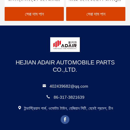
বিনুনি
নিষ্কাশন পায়ের পাতার মোজাবিশেষ
অ্যান্টিরাস্ট
সেরা দাম পান
সেরা দাম পান
HEJIAN ADAIR AUTOMOBILE PARTS
CO.,LTD.
402439682@qq.com
86-317-3821639
ইন্ডাস্ট্রিয়াল পার্ক, ওফোটাং টাউন, হেজিয়ান সিটি, হেবেই প্রদেশ, চীন