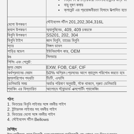
বায়ু দূষণ কমায়
ক্লায়েন্ট এর প্রয়োজনীয়তা হিসাবে উত্পাদিত হতে পারে
স্টেইনলেস স্টীল 201,202,304,316L
বেলো উপকরণ
ক্যাপ উপকরণ
অ্যালুমিনেড, 409, 409 চকচকে
বিনুনি উপকরণ
SS201, 202, 304
বিনুনি টাইপ
জাল বিনুনি, তারের বিনুনি
স্তর
সিঙ্গল ডাবল
গাড়ির মডেল
ইউনিভার্সাল কার, OEM
রঙ
সিলভার
শিপিং এবং পেমেন্ট:
মূল্য মেয়াদ
EXW, FOB, C&F, CIF
অর্থপ্রদানের মেয়াদ
50% অগ্রিম।প্রসবের আগে ব্যালেন্স পরিশোধ করতে হবে
মূল্যপরিশোধ পদ্ধতি
টি/টি, এল/সি
ডেলিভারি সময়
অর্ডার পরিমাণ অনুযায়ী, স্টক থাকলে, দ্রুত ডেলিভারি
প্যাকিং এর বিস্তারিত
আলোচ্য স্ট্যান্ডার্ড এক্সপোর্টিং প্যাকেজিং
গঠন:
1. ভিতরের বিনুনি লাইনার সঙ্গে নমনীয় পাইপ
2. ইন্টারলক লাইনার সহ নমনীয় পাইপ
3. ভিতরের বেলো সঙ্গে নমনীয় পাইপ
4. স্টেইনলেস স্টীল Bellows
বৈশিষ্ট্য
: