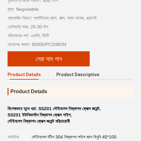
ন্যূনতম চাহিদার পরিমাণ: 500 পিসি
মূল্য: Negotiatble
প্যাকেজিং বিবরণ: প্লাস্টিকের ব্যাগ, বাক্স, শক্ত কাগজ, প্ল্যালেট
ডেলিভারি সময়: 25-30 দিন
পরিশোধের শর্ত: এল/সি, টি/টি
যোগানের ক্ষমতা: 80000/PCS/MON
সেরা দাম পান
Product Details
Product Description
Product Details
বিশেষভাবে তুলে ধরা:
SS201 স্টেইনলেস নিষ্কাশন ফ্লেক্স জয়েন্ট
,
SS201 ইউনিভার্সাল নিষ্কাশন ফ্লেক্স পাইপ
,
স্টেইনলেস নিষ্কাশন ফ্লেক্স জয়েন্ট মরিচারোধী
আইটেম:
স্টেইনলেস স্টীল 304 নিষ্কাশন পাইপ জাল বিনুনি 45*100