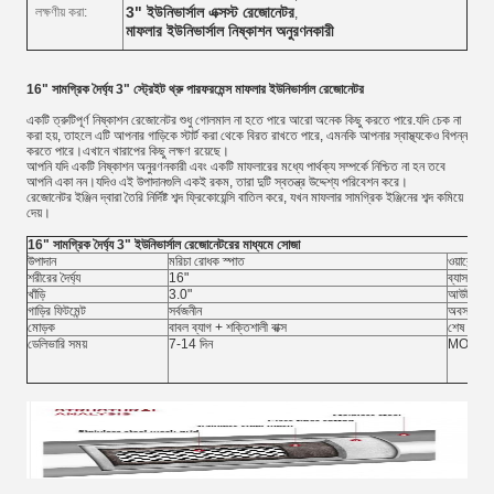
3" ইউনিভার্সাল এক্সস্ট রেজোনেটর
লক্ষণীয় করা:
,
মাফলার ইউনিভার্সাল নিষ্কাশন অনুরণনকারী
16" সামগ্রিক দৈর্ঘ্য 3" স্ট্রেইট থ্রু পারফরমেন্স মাফলার ইউনিভার্সাল রেজোনেটর
একটি ত্রুটিপূর্ণ নিষ্কাশন রেজোনেটর শুধু গোলমাল না হতে পারে আরো অনেক কিছু করতে পারে.যদি চেক না
করা হয়, তাহলে এটি আপনার গাড়িকে স্টার্ট করা থেকে বিরত রাখতে পারে, এমনকি আপনার স্বাস্থ্যকেও বিপন্ন
করতে পারে।এখানে খারাপের কিছু লক্ষণ রয়েছে।
আপনি যদি একটি নিষ্কাশন অনুরণনকারী এবং একটি মাফলারের মধ্যে পার্থক্য সম্পর্কে নিশ্চিত না হন তবে
আপনি একা নন।যদিও এই উপাদানগুলি একই রকম, তারা দুটি স্বতন্ত্র উদ্দেশ্য পরিবেশন করে।
রেজোনেটর ইঞ্জিন দ্বারা তৈরি নির্দিষ্ট শব্দ ফ্রিকোয়েন্সি বাতিল করে, যখন মাফলার সামগ্রিক ইঞ্জিনের শব্দ কমিয়ে
দেয়।
16" সামগ্রিক দৈর্ঘ্য 3" ইউনিভার্সাল রেজোনেটরের মাধ্যমে সোজা
উপাদান
মরিচা রোধক স্পাত
ওয়ারেন্টি
শরীরের দৈর্ঘ্য
16"
ব্যাস
খাঁড়ি
3.0"
আউটলেট
গাড়ির ফিটমেন্ট
সর্বজনীন
অবস্থা
মোড়ক
বাবল ব্যাগ + শক্তিশালী বাক্স
শেষ করুন
ডেলিভারি সময়
7-14 দিন
MOQ