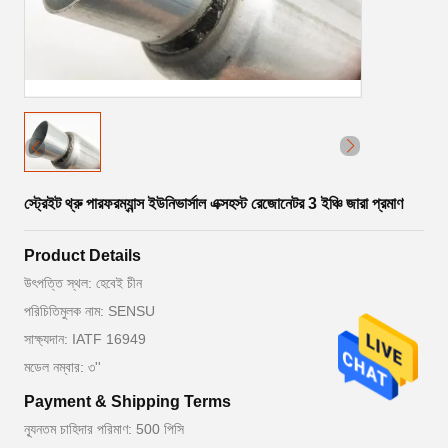
স্ট্রেইট থ্রু পারফরম্যান্স ইউনিভার্সাল এক্সহস্ট রেজোনেটর 3 ইঞ্চি জারা প্রমাণ
Product Details
উৎপত্তি স্থল: হেবেই চীন
পরিচিতিমুলক নাম: SENSU
সাক্ষ্যদান: IATF 16949
মডেল নম্বার: ৩''
Payment & Shipping Terms
ন্যূনতম চাহিদার পরিমাণ: 500 পিসি