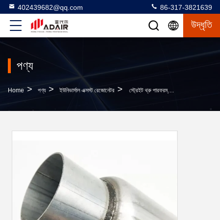
402439682@qq.com
86-317-3821639
উদ্ধৃতি
পণ্য
>
>
>
Home
পণ্য
ইউনিভার্সাল এক্সস্ট রেজোনেটর
স্ট্রেইট থ্রু পারফরম্যান্স ইউনিভার্সাল এক্সহস্ট রেজোনেটর 3 ইঞ্চি জারা প্রমাণ