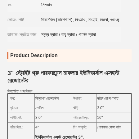
রঙ:
সিলভার
লোডিং পোর্ট:
তিয়ানজিন (আশেপাশে), কিংডাও, সাংহাই, নিংবো, গুয়াংজু
জাহাজে প্রেরিত কাজ:
সমুদ্র দ্বারা / বায়ু দ্বারা / পার্সেল দ্বারা
Product Description
3" স্ট্রেইট থ্রু পারফরমেন্স মাফলার ইউনিভার্সাল এক্সহস্ট
রেজোনেটর
বিস্তারিত পণ্য বিবরণ
নাম:
নিষ্কাশন রেজোনেটর
উপাদান:
মরিচা রোধক স্পাত
পৃষ্ঠতল:
পোলিশ
খাঁড়ি:
3.0"
আউটলেট:
3.0"
শরীরের দৈর্ঘ্য:
16"
শরীর দিয়া.:
4"
টিপ আকৃতি:
গোলাকার সোজা কাটা
ইউনিভার্সাল এক্সস্ট রেজোনেটর 3"
,